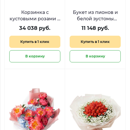
Корзинка с
Букет из пионов и
кустовыми розами и
белой эустомы
клубникой в
«Розовая мечта»
34 038 руб.
11 148 руб.
шоколаде
«Драгоценные
Купить в 1 клик
Купить в 1 клик
моменты»
В корзину
В корзину