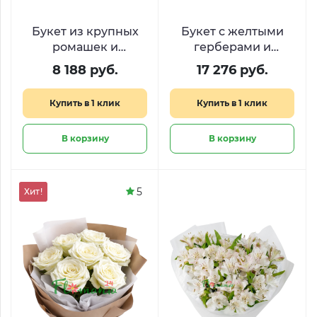
Букет из крупных
Букет с желтыми
ромашек и
герберами и
дельфиниума
белыми розами
8 188 руб.
17 276 руб.
«Луговая свежесть»
«Лучик солнца»
Купить в 1 клик
Купить в 1 клик
В корзину
В корзину
5
Хит!