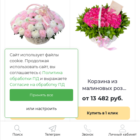
Сайт использует файлы
cookie. Продолжая
использовать сайт, вы
соглашаетесь с
Политика
обработки ПД
и выражаете
Корзина из
Корзина из
Согласие на обработку ПД
пушистых румяных
малиновых роз
и белоснежных
Маджента
Принять все
45 038 руб.
от 13 482 руб.
хризантем «Пудра»
или настроить
Купить в 1 клик
Купить в 1 клик
В корзину
В корзину
Поиск
Телеграм
Звонок
Личный кабинет