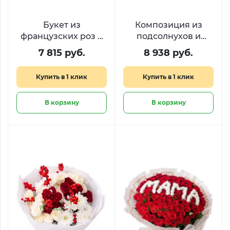
Букет из
Композиция из
французских роз и
подсолнухов и
диантусов с
эустомы «Золотой
7 815 руб.
8 938 руб.
эвкалиптом
час»
«Сливочная
Купить в 1 клик
Купить в 1 клик
нежность»
В корзину
В корзину