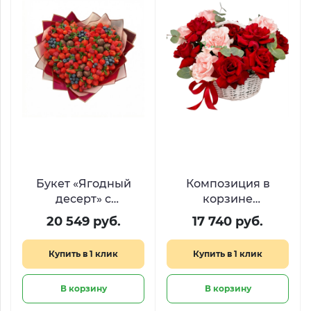
Букет «Ягодный
Композиция в
десерт» с
корзине
клубникой в
«Французский дуэт»
20 549 руб.
17 740 руб.
шоколаде,
из красных и
голубикой и
розовых
Купить в 1 клик
Купить в 1 клик
малиной
французских роз
В корзину
В корзину