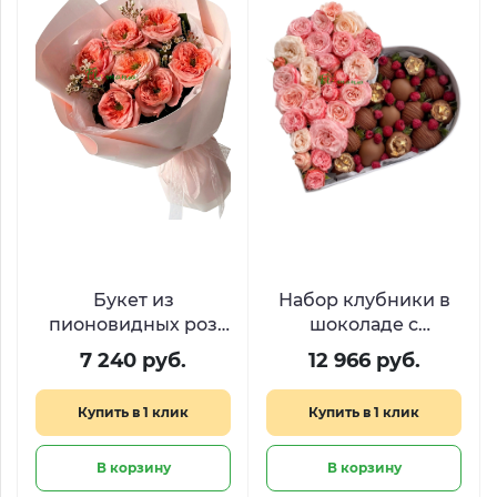
Букет из
Набор клубники в
пионовидных роз
шоколаде с
«Персиковый
малиной и
7 240 руб.
12 966 руб.
сорбет»
пионовидными
розами «Десерт для
Купить в 1 клик
Купить в 1 клик
королевы​»
В корзину
В корзину