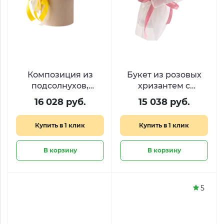
Композиция из
Букет из розовых
подсолнухов,
хризантем с
хризантем и
эвкалиптом
16 028 руб.
15 038 руб.
эустомы ««Яркое
«Плюшевая
солнце»»
нежность»
Купить в 1 клик
Купить в 1 клик
В корзину
В корзину
5